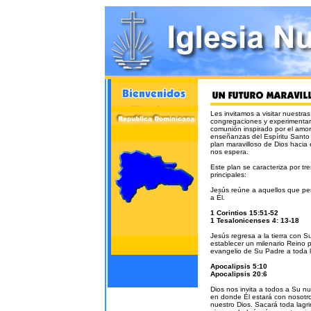
Les invitamos a visitar nuestras
congregaciones y experimentar 
comunión inspirado por el amor
enseñanzas del Espíritu Santo 
plan maravilloso de Dios hacia 
nos espera.
Este plan se caracteriza por tr
principales:
Jesús reúne a aquellos que pe
a Él.
1 Corintios 15:51-52
1 Tesalonicenses 4: 13-18
Jesús regresa a la tierra con Su
establecer un milenario Reino 
evangelio de Su Padre a toda 
Apocalipsis 5:10
Apocalipsis 20:6
Dios nos invita a todos a Su n
en donde Él estará con nosotro
nuestro Dios. Sacará toda lagr