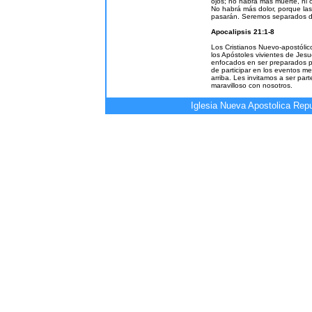
ojos; no habrá más muerte, ni cl
No habrá más dolor, porque las
pasarán. Seremos separados d
Apocalipsis 21:1-8
Los Cristianos Nuevo-apostólic
los Apóstoles vivientes de Jesu
enfocados en ser preparados p
de participar en los eventos m
arriba. Les invitamos a ser part
maravilloso con nosotros.
Iglesia Nueva Apostolica Rep